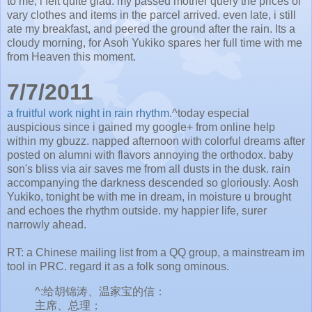
to me, i felt quite glad. my passed mother query the prices of
vary clothes and items in the parcel arrived. even late, i still
ate my breakfast, and peered the ground after the rain. Its a
cloudy morning, for Asoh Yukiko spares her full time with me
from Heaven this moment.
7/7/2011
a fruitful work night in rain rhythm.
^today especial
auspicious since i gained my google+ from online help
within my gbuzz. napped afternoon with colorful dreams after
posted on alumni with flavors annoying the orthodox. baby
son's bliss via air saves me from all dusts in the dusk. rain
accompanying the darkness descended so gloriously. Aosh
Yukiko, tonight be with me in dream, in moisture u brought
and echoes the rhythm outside. my happier life, surer
narrowly ahead.
RT: a Chinese mailing list from a QQ group, a mainstream im
tool in PRC. regard it as a folk song ominous.
^:给胡锦涛、温家宝的信：
主席、总理；