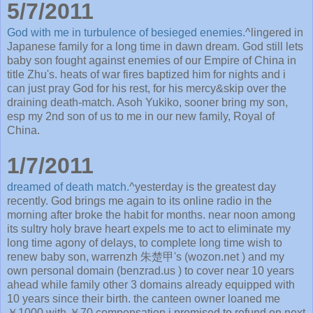
5/7/2011
God with me in turbulence of besieged enemies.
^lingered in
Japanese family for a long time in dawn dream. God still lets
baby son fought against enemies of our Empire of China in
title Zhu's. heats of war fires baptized him for nights and i
can just pray God for his rest, for his mercy&skip over the
draining death-match. Asoh Yukiko, sooner bring my son,
esp my 2nd son of us to me in our new family, Royal of
China.
1/7/2011
dreamed of death match.
^yesterday is the greatest day
recently. God brings me again to its online radio in the
morning after broke the habit for months. near noon among
its sultry holy brave heart expels me to act to eliminate my
long time agony of delays, to complete long time wish to
renew baby son, warrenzh 朱楚甲's (wozon.net ) and my
own personal domain (benzrad.us ) to cover near 10 years
ahead while family other 3 domains already equipped with
10 years since their birth. the canteen owner loaned me
￥1000 with ￥70 compensation i promised to refund on next