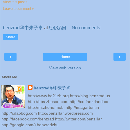
View this post »
Leave a comment »
benzrad华中朱子卓
at
9:43 AM
No comments:
Share
‹
›
Home
View web version
About Me
benzrad华中朱子卓
http://www.be21zh.org http://blog.benzrad.us
http://bbs.zhuson.com http://co.faezrland.co
http://m.zhone.mobi http://in.agarten.in
http://i.dabbog.com http://benzillar.wordpress.com
http://facebook.com/benzrad http://twitter.com/benzillar
http://google.com/+benzradzhu