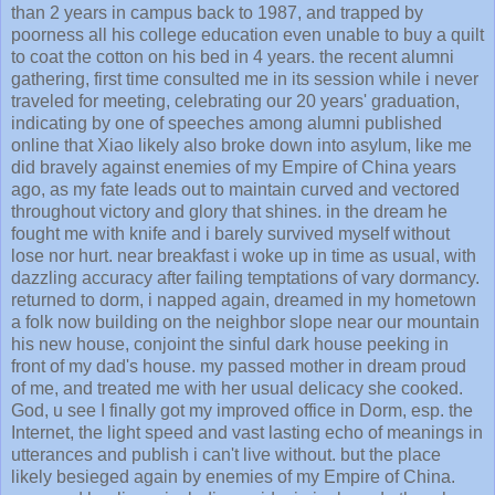
than 2 years in campus back to 1987, and trapped by
poorness all his college education even unable to buy a quilt
to coat the cotton on his bed in 4 years. the recent alumni
gathering, first time consulted me in its session while i never
traveled for meeting, celebrating our 20 years' graduation,
indicating by one of speeches among alumni published
online that Xiao likely also broke down into asylum, like me
did bravely against enemies of my Empire of China years
ago, as my fate leads out to maintain curved and vectored
throughout victory and glory that shines. in the dream he
fought me with knife and i barely survived myself without
lose nor hurt. near breakfast i woke up in time as usual, with
dazzling accuracy after failing temptations of vary dormancy.
returned to dorm, i napped again, dreamed in my hometown
a folk now building on the neighbor slope near our mountain
his new house, conjoint the sinful dark house peeking in
front of my dad's house. my passed mother in dream proud
of me, and treated me with her usual delicacy she cooked.
God, u see I finally got my improved office in Dorm, esp. the
Internet, the light speed and vast lasting echo of meanings in
utterances and publish i can't live without. but the place
likely besieged again by enemies of my Empire of China.