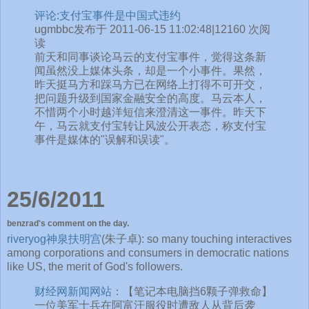
评论:支付宝事件是中国式违约
ugmbbc发布于 2011-06-15 11:02:48|12160 次阅
读
前天和同事谈论马云的支付宝事件，觉得这条新
闻虽然没上媒体头条，却是一个小事件。果然，
昨天挺马方和踩马方已在网络上打得不可开交，
把问题升级到国家金融安全的高度。马云本人，
不惜两个小时越洋短信来澄清这一事件。昨天下
午，马云就支付宝转让风波公开表态，称支付宝
事件是媒体的"误解和误读"。
25/6/2011
benzrad's comment on the day.
riveryog神泉扶明宫
(朱子卓): so many touching interactives
among corporations and consumers in democratic nations
like US, the merit of God's followers.
财经网新闻网站
：【笔记本电脑挡6颗子弹救命】
一位美军士兵在阿富汗服役时遭敌人从背后袭