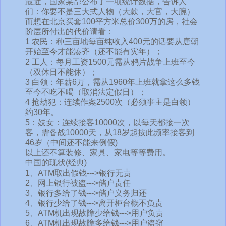
最近，国家某部公布了一项统计数据，告诉人
们：你要不是三大式人物（大款，大官，大腕）
而想在北京买套100平方米总价300万的房，社会
阶层所付出的代价请看：
1 农民：种三亩地每亩纯收入400元的话要从唐朝
开始至今才能凑齐（还不能有灾年）；
2 工人：每月工资1500元需从鸦片战争上班至今
（双休日不能休）；
3 白领：年薪6万，需从1960年上班就拿这么多钱
至今不吃不喝（取消法定假日）；
4 抢劫犯：连续作案2500次（必须事主是白领）
约30年。
5：妓女：连续接客10000次，以每天都接一次
客，需备战10000天，从18岁起按此频率接客到
46岁（中间还不能来例假)
以上还不算装修、家具、家电等等费用。
中国的现状(经典)
1、ATM取出假钱--->银行无责
2、网上银行被盗--->储户责任
3、银行多给了钱--->储户义务归还
4、银行少给了钱--->离开柜台概不负责
5、ATM机出现故障少给钱--->用户负责
6、ATM机出现故障多给钱--->用户盗窃