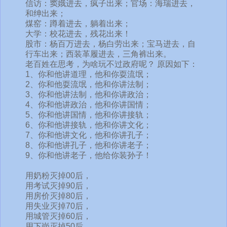
信访：窦娥进去，疯子出来；官场：海瑞进去，
和绅出来；
煤窑：蹲着进去，躺着出来；
大学：校花进去，残花出来！
股市：杨百万进去，杨白劳出来；宝马进去，自
行车出来；西装革履进去，三角裤出来。
老百姓在思考，为啥玩不过政府呢？ 原因如下：
1、你和他讲道理，他和你耍流氓；
2、你和他耍流氓，他和你讲法制；
3、你和他讲法制，他和你讲政治；
4、你和他讲政治，他和你讲国情；
5、你和他讲国情，他和你讲接轨；
6、你和他讲接轨，他和你讲文化；
7、你和他讲文化，他和你讲孔子；
8、你和他讲孔子，他和你讲老子；
9、你和他讲老子，他给你装孙子！
用奶粉灭掉00后，
用考试灭掉90后，
用房价灭掉80后，
用失业灭掉70后，
用城管灭掉60后，
用下岗灭掉50后，