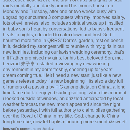
raids mentally and darkly around his mom's house. on
Monday and Tuesday, after one or two weeks busy with
upgrading our current 3 computers with my imporved salary,
lots of evil envies, also includes spiritual wake up i instilled
in baby son's heart by conversations, led to baby's frequent
heats in nights, i decided to calm down and trust God. I
haunted more time in QRRS' Dorms' garden, rest on bench
in it, decided my strongest will to reunite with my girls in our
new families, including our lavish wedding ceremony. that's
gift Father promised my girls, for his best beloved Son, me,
benzrad 朱子卓. i started reviewing my new working
environment in my dorm freshly, cheering up for years'
dream coming true. i felt i need a new start, just like a new
game's release today, "a new beginning", its also a day full
of rumors of a passing by FIG among dictation China, a long
time lame duck. i enjoyed surfing so long, when this moment
i looked outside of window, an drizzled anticipated by local
weather forecast. the new moon appeared since the night
before yesterday. i with full authority to claim, bliss gathering
over the Royal of China in my title. God, change to China
long time due, now let baptism pouring more smooth&sweet!
benzrad's comment on the day.