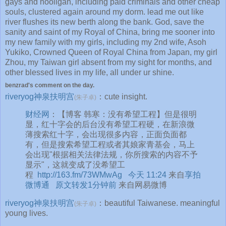
gays and hooligan, including paid criminals and other cheap
souls, clustered again around my dorm. lead me out like
river flushes its new berth along the bank. God, save the
sanity and saint of my Royal of China, bring me sooner into
my new family with my girls, including my 2nd wife, Asoh
Yukiko, Crowned Queen of Royal China from Japan, my girl
Zhou, my Taiwan girl absent from my sight for months, and
other blessed lives in my life, all under ur shine.
benzrad's comment on the day.
riveryog神泉扶明宫
：cute insight.
(朱子卓)
财经网
：【博客 韩寒：没有希望工程】但是很明
显，红十字会的后台没有希望工程硬，在新浪微
薄搜索红十字，会出现很多内容，正面负面都
有，但是搜索希望工程或者其娘家青基会，马上
会出现"根据相关法律法规，你所搜索的内容不予
显示"，这就变成了没希望工
程
http://163.fm/73WMwAg
今天 11:24
来自
享拍
微博通
原文转发
1分钟前
来自网易微博
riveryog神泉扶明宫
：beautiful Taiwanese. meaningful
(朱子卓)
young lives.