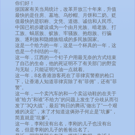
你们好！
据国家有关当局统计，改革开放三十年来，升值
最快的是住房、墓地、乌纱帽、月饼和二奶。贬
值最快的是职称、文凭、道德、诚信和人民币。
中国已初步建设成为一个由月光族、啃老族、打
工族、蜗居族、蚁族、牢骚族、抱怨族、行骗
族、逐利族和隐婚族组成的多民族国家。
这是一个给力的一年，这是一个杯具的一年，这
也是一个纠结的一年。
这一年，江西的一个钉子户用最无奈的方式结束
了自己的生命，他的死证明不了有关部门的野蛮
与无耻，只能证明汽油一点就着。
这一年，8名香港游客死在了菲律宾警察的枪口
下，让香港人知道菲律宾除了有"菲佣"，还有"菲
警"。
这一年，一个卖汽车的和一个卖运动鞋的在关于
谁"给力"和谁"不给力"的问题上发生了分歧从而引
发了"3Q大战"，最后"狗日的腾讯"做出了"一个艰
难的决定"，末了才知道这俩孙子何止是"坑爹"，
简直就是"坑爹"。
这一年，李刚没有出名，李刚的儿子也没有出
名，但是李刚的儿子的爸爸出名了。