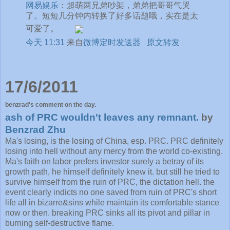
网易娱乐
：超萌两兄弟吵架，弟弟把哥哥气哭
了。短短几分钟内转换了好多话题哦，实在是太
可爱了。
今天 11:31
来自
微博定时发送器
原文转发
17/6/2011
benzrad's comment on the day.
ash of PRC wouldn't leaves any remnant.
by
Benzrad Zhu
Ma's losing, is the losing of China, esp. PRC. PRC definitely
losing into hell without any mercy from the world co-existing.
Ma's faith on labor prefers investor surely a betray of its
growth path, he himself definitely knew it. but still he tried to
survive himself from the ruin of PRC, the dictation hell. the
event clearly indicts no one saved from ruin of PRC's short
life all in bizarre&sins while maintain its comfortable stance
now or then. breaking PRC sinks all its pivot and pillar in
burning self-destructive flame.