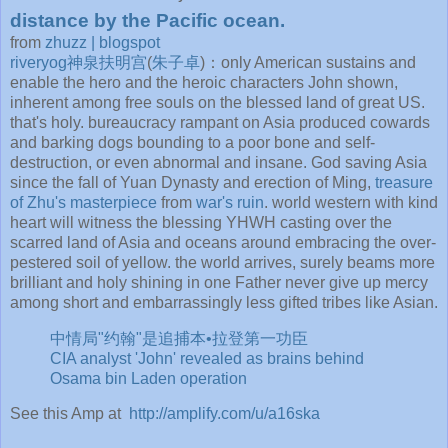
distance by the Pacific ocean.
from
zhuzz | blogspot
riveryog神泉扶明宫
(
朱子卓
)：only American sustains and
enable the hero and the heroic characters John shown,
inherent among free souls on the blessed land of great US.
that's holy. bureaucracy rampant on Asia produced cowards
and barking dogs bounding to a poor bone and self-
destruction, or even abnormal and insane. God saving Asia
since the fall of Yuan Dynasty and erection of Ming,
treasure
of Zhu's masterpiece
from
war's ruin
. world western with kind
heart will witness the blessing YHWH casting over the
scarred land of Asia and oceans around embracing the over-
pestered soil of yellow. the world arrives, surely beams more
brilliant and holy shining in one Father never give up mercy
among short and embarrassingly less gifted tribes like Asian.
中情局"约翰"是追捕本•拉登第一功臣
CIA analyst 'John' revealed as brains behind
Osama bin Laden operation
See this Amp at
http://amplify.com/u/a16ska