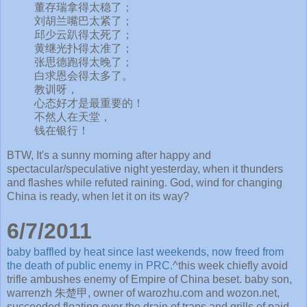
董存瑞拿得太稳了；
刘胡兰嘴巴太紧了；
邱少云趴得太死了；
黄继光扑得太准了；
张思德跑得太晚了；
白求恩会得太多了。
教训呀，
心态好才是最重要的！
不然人在天堂，
钱在银行！
BTW, It's a sunny morning after happy and
spectacular/speculative night yesterday, when it thunders
and flashes while refuted raining. God, wind for changing
China is ready, when let it on its way?
6/7/2011
baby baffled by heat since last weekends, now freed from
the death of public enemy in PRC.
^this week chiefly avoid
trifle ambushes enemy of Empire of China beset. baby son,
warrenzh 朱楚甲, owner of warozhu.com and wozon.net,
succeeded floating over the drain of traps and grills of paid