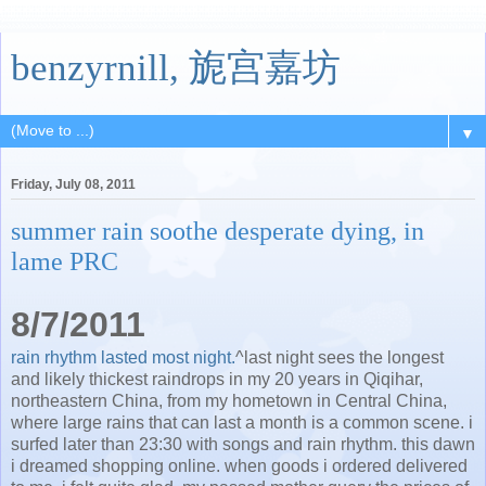
benzyrnill, 旎宫嘉坊
▼
Friday, July 08, 2011
summer rain soothe desperate dying, in
lame PRC
8/7/2011
rain rhythm lasted most night.
^last night sees the longest
and likely thickest raindrops in my 20 years in Qiqihar,
northeastern China, from my hometown in Central China,
where large rains that can last a month is a common scene. i
surfed later than 23:30 with songs and rain rhythm. this dawn
i dreamed shopping online. when goods i ordered delivered