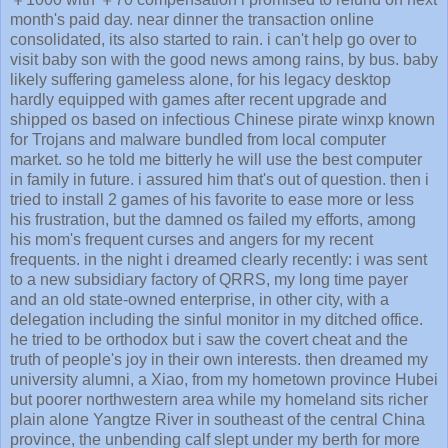
month's paid day. near dinner the transaction online
consolidated, its also started to rain. i can't help go over to
visit baby son with the good news among rains, by bus. baby
likely suffering gameless alone, for his legacy desktop
hardly equipped with games after recent upgrade and
shipped os based on infectious Chinese pirate winxp known
for Trojans and malware bundled from local computer
market. so he told me bitterly he will use the best computer
in family in future. i assured him that's out of question. then i
tried to install 2 games of his favorite to ease more or less
his frustration, but the damned os failed my efforts, among
his mom's frequent curses and angers for my recent
frequents. in the night i dreamed clearly recently: i was sent
to a new subsidiary factory of QRRS, my long time payer
and an old state-owned enterprise, in other city, with a
delegation including the sinful monitor in my ditched office.
he tried to be orthodox but i saw the covert cheat and the
truth of people's joy in their own interests. then dreamed my
university alumni, a Xiao, from my hometown province Hubei
but poorer northwestern area while my homeland sits richer
plain alone Yangtze River in southeast of the central China
province, the unbending calf slept under my berth for more