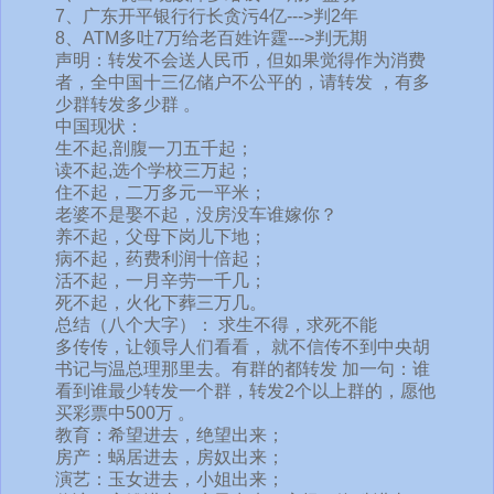
7、广东开平银行行长贪污4亿--->判2年
8、ATM多吐7万给老百姓许霆--->判无期
声明：转发不会送人民币，但如果觉得作为消费
者，全中国十三亿储户不公平的，请转发 ，有多
少群转发多少群 。
中国现状：
生不起,剖腹一刀五千起；
读不起,选个学校三万起；
住不起，二万多元一平米；
老婆不是娶不起，没房没车谁嫁你？
养不起，父母下岗儿下地；
病不起，药费利润十倍起；
活不起，一月辛劳一千几；
死不起，火化下葬三万几。
总结（八个大字）： 求生不得，求死不能
多传传，让领导人们看看， 就不信传不到中央胡
书记与温总理那里去。有群的都转发 加一句：谁
看到谁最少转发一个群，转发2个以上群的，愿他
买彩票中500万 。
教育：希望进去，绝望出来；
房产：蜗居进去，房奴出来；
演艺：玉女进去，小姐出来；